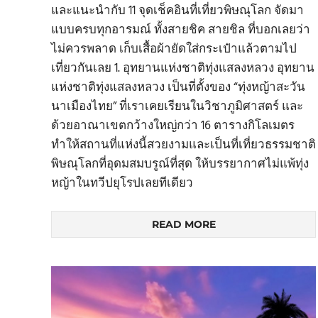
และแนะนำกับ 11 จุดเช็คอินที่เที่ยวพิษณุโลก จัดมา
แบบครบทุกอารมณ์ ทั้งสายชิค สายชิล ที่บอกเลยว่า
ไม่ควรพลาด เก็บเสื้อผ้ายัดใส่กระเป๋าแล้วตามไป
เที่ยวกันเลย 1. อุทยานแห่งชาติทุ่งแสลงหลวง อุทยาน
แห่งชาติทุ่งแสลงหลวง เป็นที่ตั้งของ “ทุ่งหญ้าสะวัน
นาเมืองไทย” ที่เราเคยเรียนในวิชาภูมิศาสตร์ และ
ด้วยอาณาเขตกว้างใหญ่กว่า 16 ตารางกิโลเมตร
ทำให้สถานที่แห่งนี้สวยงามและเป็นที่เที่ยวธรรมชาติ
พิษณุโลกที่อุดมสมบรูณ์ที่สุด ให้บรรยากาศไม่แพ้ทุ่ง
หญ้าในทวีปยุโรปเลยทีเดียว
READ MORE