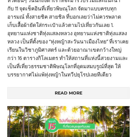
หวัดอื่นๆ วันนี้ก็ถึงตาเราที่จะมารวบรวมและแนะนำ
กับ 11 จุดเช็คอินที่เที่ยวพิษณุโลก จัดมาแบบครบทุก
อารมณ์ ทั้งสายชิค สายชิล ที่บอกเลยว่าไม่ควรพลาด
เก็บเสื้อผ้ายัดใส่กระเป๋าแล้วตามไปเที่ยวกันเลย 1.
อุทยานแห่งชาติทุ่งแสลงหลวง อุทยานแห่งชาติทุ่งแสลง
หลวง เป็นที่ตั้งของ “ทุ่งหญ้าสะวันนาเมืองไทย” ที่เราเคย
เรียนในวิชาภูมิศาสตร์ และด้วยอาณาเขตกว้างใหญ่
กว่า 16 ตารางกิโลเมตร ทำให้สถานที่แห่งนี้สวยงามและ
เป็นที่เที่ยวธรรมชาติพิษณุโลกที่อุดมสมบรูณ์ที่สุด ให้
บรรยากาศไม่แพ้ทุ่งหญ้าในทวีปยุโรปเลยทีเดียว
READ MORE